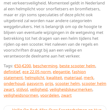
met verkeersveiligheid. Momenteel geldt in Nederland
al een helmplicht voor snorfietsers en bromfietsers,
maar er zijn soms speculaties of deze plicht ook
uitgebreid zal worden naar andere categorieën
weggebruikers. Het is belangrijk om op de hoogte te
blijven van eventuele wijzigingen in de wetgeving met
betrekking tot het dragen van een helm tijdens het
rijden op een scooter. Het naleven van de regels en
voorschriften draagt bij aan een veilige en
verantwoorde deelname aan het verkeer.
Tags:
€50-€200
,
bescherming
,
beste scooter helm
,
definitief
,
ece 22.05 norm
,
elegantie
,
fashion
statement
,
helmplicht
,
kwaliteit
,
materiaal
,
merk
,
onderhoud
,
pasvorm
,
prijs
,
scooter helm
,
scooter helm
zwart
,
stijlvol
,
veiligheid
,
veiligheidskeurmerken
,
veiligheidsnormen
,
voordelen
,
zwart
Berichtnavigatie