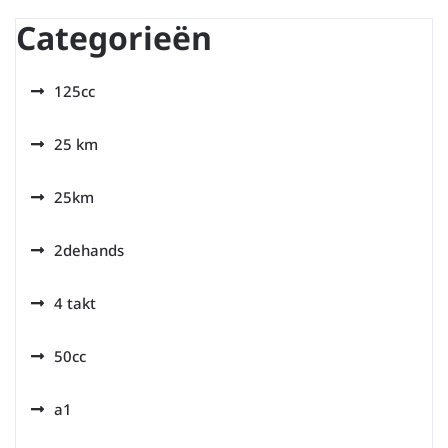
Categorieën
125cc
25 km
25km
2dehands
4 takt
50cc
a1