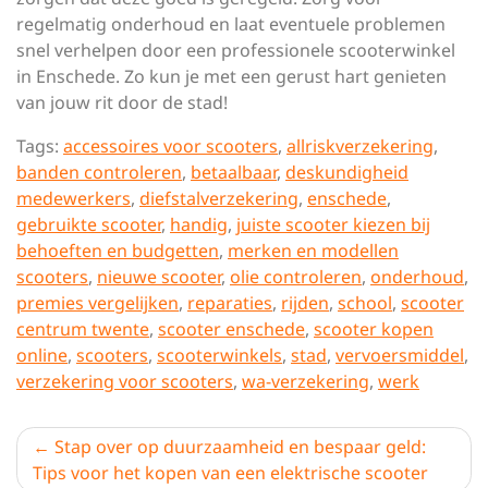
regelmatig onderhoud en laat eventuele problemen
snel verhelpen door een professionele scooterwinkel
in Enschede. Zo kun je met een gerust hart genieten
van jouw rit door de stad!
Tags:
accessoires voor scooters
,
allriskverzekering
,
banden controleren
,
betaalbaar
,
deskundigheid
medewerkers
,
diefstalverzekering
,
enschede
,
gebruikte scooter
,
handig
,
juiste scooter kiezen bij
behoeften en budgetten
,
merken en modellen
scooters
,
nieuwe scooter
,
olie controleren
,
onderhoud
,
premies vergelijken
,
reparaties
,
rijden
,
school
,
scooter
centrum twente
,
scooter enschede
,
scooter kopen
online
,
scooters
,
scooterwinkels
,
stad
,
vervoersmiddel
,
verzekering voor scooters
,
wa-verzekering
,
werk
Berichtnavigatie
Stap over op duurzaamheid en bespaar geld:
Tips voor het kopen van een elektrische scooter