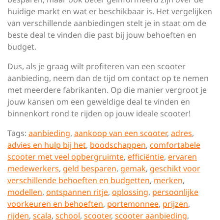
huidige markt en wat er beschikbaar is. Het vergelijken
van verschillende aanbiedingen stelt je in staat om de
beste deal te vinden die past bij jouw behoeften en
budget.
Dus, als je graag wilt profiteren van een scooter
aanbieding, neem dan de tijd om contact op te nemen
met meerdere fabrikanten. Op die manier vergroot je
jouw kansen om een geweldige deal te vinden en
binnenkort rond te rijden op jouw ideale scooter!
Tags:
aanbieding
,
aankoop van een scooter
,
adres
,
advies en hulp bij het
,
boodschappen
,
comfortabele
scooter met veel opbergruimte
,
efficiëntie
,
ervaren
medewerkers
,
geld besparen
,
gemak
,
geschikt voor
verschillende behoeften en budgetten
,
merken
,
modellen
,
ontspannen ritje
,
oplossing
,
persoonlijke
voorkeuren en behoeften
,
portemonnee
,
prijzen
,
rijden
,
scala
,
school
,
scooter
,
scooter aanbieding
,