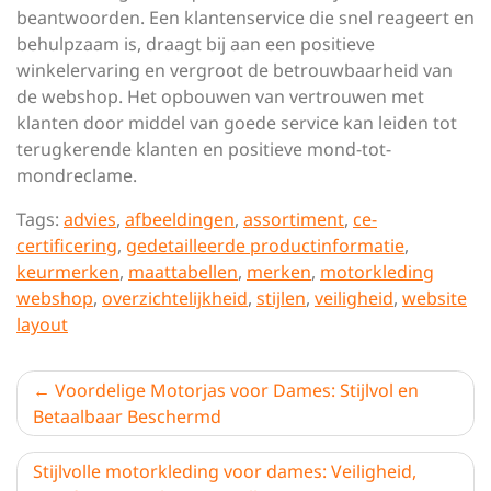
beantwoorden. Een klantenservice die snel reageert en
behulpzaam is, draagt bij aan een positieve
winkelervaring en vergroot de betrouwbaarheid van
de webshop. Het opbouwen van vertrouwen met
klanten door middel van goede service kan leiden tot
terugkerende klanten en positieve mond-tot-
mondreclame.
Tags:
advies
,
afbeeldingen
,
assortiment
,
ce-
certificering
,
gedetailleerde productinformatie
,
keurmerken
,
maattabellen
,
merken
,
motorkleding
webshop
,
overzichtelijkheid
,
stijlen
,
veiligheid
,
website
layout
Berichtnavigatie
Voordelige Motorjas voor Dames: Stijlvol en
Betaalbaar Beschermd
Stijlvolle motorkleding voor dames: Veiligheid,