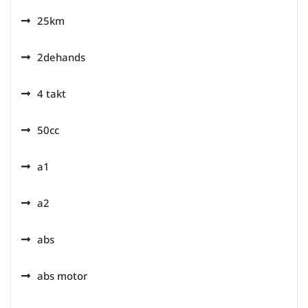
25km
2dehands
4 takt
50cc
a1
a2
abs
abs motor