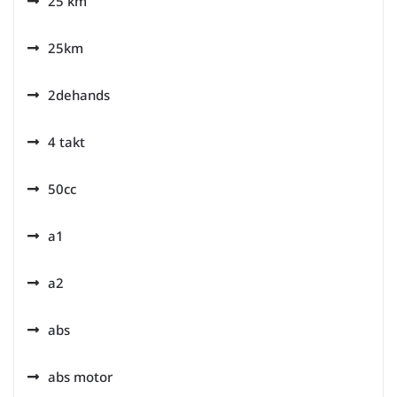
25 km
25km
2dehands
4 takt
50cc
a1
a2
abs
abs motor