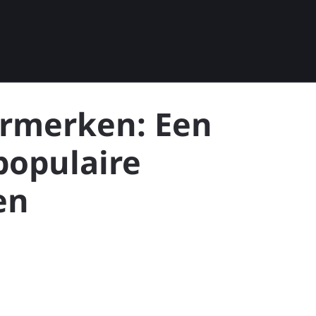
rmerken: Een
populaire
en