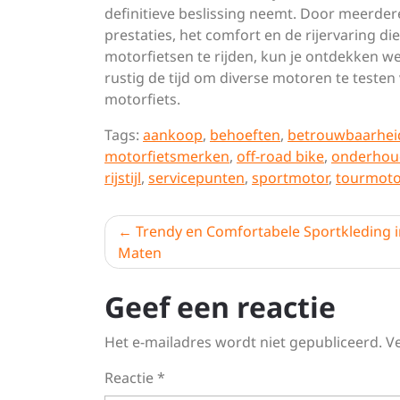
definitieve beslissing neemt. Door meerdere 
prestaties, het comfort en de rijervaring d
motorfietsen te rijden, kun je ontdekken w
rustig de tijd om diverse motoren te teste
motorfiets.
Tags:
aankoop
,
behoeften
,
betrouwbaarhei
motorfietsmerken
,
off-road bike
,
onderhou
rijstijl
,
servicepunten
,
sportmotor
,
tourmoto
Berichtnavigatie
Trendy en Comfortabele Sportkleding i
Maten
Geef een reactie
Het e-mailadres wordt niet gepubliceerd.
V
Reactie
*