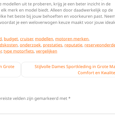
modellen uit te proberen, krijg je een beter inzicht in de
ie elk merk en model biedt. Alleen door daadwerkelijk op de
elke het beste bij jouw behoeften en voorkeuren past. Nee
n voordat je een weloverwogen keuze maakt voor jouw ideal
d
,
budget
,
cruiser
,
modellen
,
motoren merken
,
dskosten
,
onderzoek
,
prestaties
,
reputatie
,
reserveonderd
r
,
type motorfiets
,
vergelijken
n Grote
Stijlvolle Dames Sportkleding in Grote M
Comfort en Kwalite
ereiste velden zijn gemarkeerd met
*