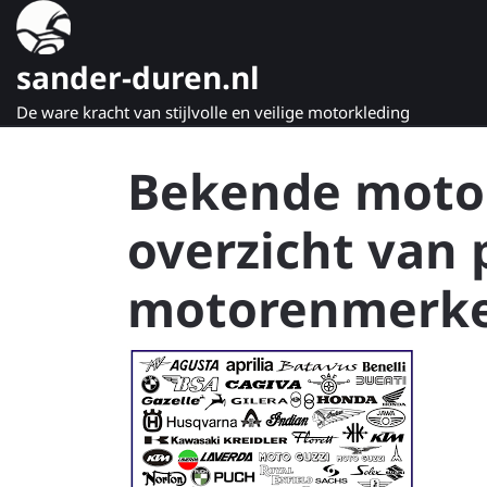
Naar
de
inhoud
sander-duren.nl
gaan
De ware kracht van stijlvolle en veilige motorkleding
Bekende moto
overzicht van 
motorenmerk