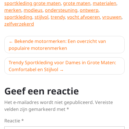
sportkleding grote maten
,
grote maten
,
materialen
,
merken
,
modieus
,
ondersteuning
,
ontwerp
,
sportkleding
,
stijlvol
,
trendy
,
vocht afvoeren
,
vrouwen
,
zelfverzekerd
Berichtnavigatie
Bekende motormerken: Een overzicht van
populaire motorenmerken
Trendy Sportkleding voor Dames in Grote Maten:
Comfortabel en Stijlvol
Geef een reactie
Het e-mailadres wordt niet gepubliceerd.
Vereiste
velden zijn gemarkeerd met
*
Reactie
*