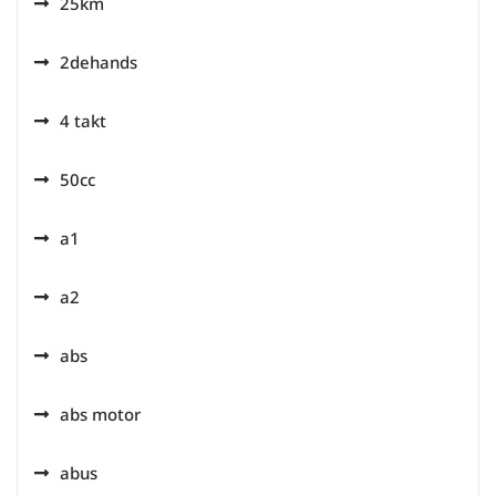
25km
2dehands
4 takt
50cc
a1
a2
abs
abs motor
abus