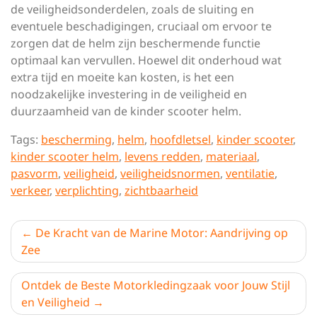
de veiligheidsonderdelen, zoals de sluiting en
eventuele beschadigingen, cruciaal om ervoor te
zorgen dat de helm zijn beschermende functie
optimaal kan vervullen. Hoewel dit onderhoud wat
extra tijd en moeite kan kosten, is het een
noodzakelijke investering in de veiligheid en
duurzaamheid van de kinder scooter helm.
Tags:
bescherming
,
helm
,
hoofdletsel
,
kinder scooter
,
kinder scooter helm
,
levens redden
,
materiaal
,
pasvorm
,
veiligheid
,
veiligheidsnormen
,
ventilatie
,
verkeer
,
verplichting
,
zichtbaarheid
Berichtnavigatie
De Kracht van de Marine Motor: Aandrijving op
Zee
Ontdek de Beste Motorkledingzaak voor Jouw Stijl
en Veiligheid