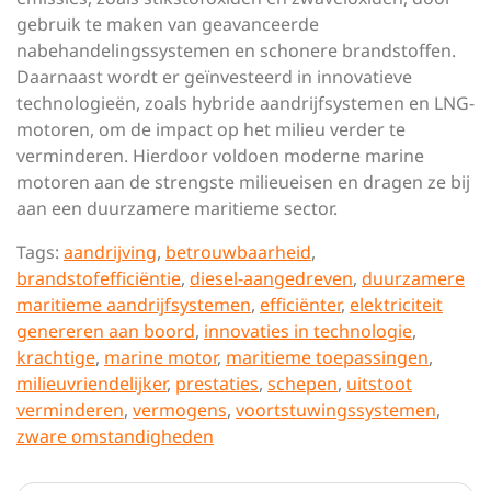
gebruik te maken van geavanceerde
nabehandelingssystemen en schonere brandstoffen.
Daarnaast wordt er geïnvesteerd in innovatieve
technologieën, zoals hybride aandrijfsystemen en LNG-
motoren, om de impact op het milieu verder te
verminderen. Hierdoor voldoen moderne marine
motoren aan de strengste milieueisen en dragen ze bij
aan een duurzamere maritieme sector.
Tags:
aandrijving
,
betrouwbaarheid
,
brandstofefficiëntie
,
diesel-aangedreven
,
duurzamere
maritieme aandrijfsystemen
,
efficiënter
,
elektriciteit
genereren aan boord
,
innovaties in technologie
,
krachtige
,
marine motor
,
maritieme toepassingen
,
milieuvriendelijker
,
prestaties
,
schepen
,
uitstoot
verminderen
,
vermogens
,
voortstuwingssystemen
,
zware omstandigheden