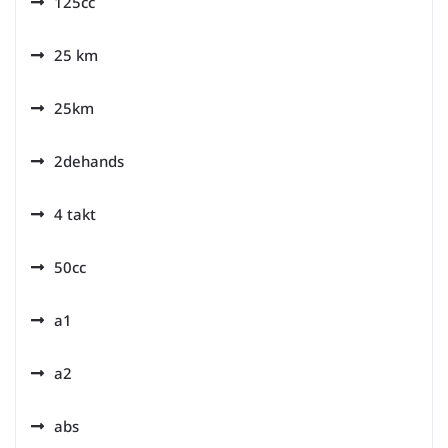
125cc
25 km
25km
2dehands
4 takt
50cc
a1
a2
abs