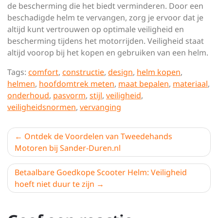
de bescherming die het biedt verminderen. Door een
beschadigde helm te vervangen, zorg je ervoor dat je
altijd kunt vertrouwen op optimale veiligheid en
bescherming tijdens het motorrijden. Veiligheid staat
altijd voorop bij het kopen en gebruiken van een helm.
Tags:
comfort
,
constructie
,
design
,
helm kopen
,
helmen
,
hoofdomtrek meten
,
maat bepalen
,
materiaal
,
onderhoud
,
pasvorm
,
stijl
,
veiligheid
,
veiligheidsnormen
,
vervanging
Berichtnavigatie
Ontdek de Voordelen van Tweedehands
Motoren bij Sander-Duren.nl
Betaalbare Goedkope Scooter Helm: Veiligheid
hoeft niet duur te zijn