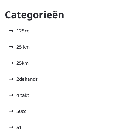
Categorieën
125cc
25 km
25km
2dehands
4 takt
50cc
a1