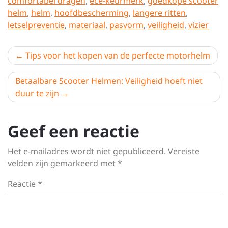
comfortabel dragen
,
ece-keurmerk
,
goedkope scooter
helm
,
helm
,
hoofdbescherming
,
langere ritten
,
letselpreventie
,
materiaal
,
pasvorm
,
veiligheid
,
vizier
Berichtnavigatie
Tips voor het kopen van de perfecte motorhelm
Betaalbare Scooter Helmen: Veiligheid hoeft niet
duur te zijn
Geef een reactie
Het e-mailadres wordt niet gepubliceerd.
Vereiste
velden zijn gemarkeerd met
*
Reactie
*