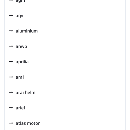
agm
agv
aluminium
anwb
aprilia
arai
arai helm
ariel
atlas motor