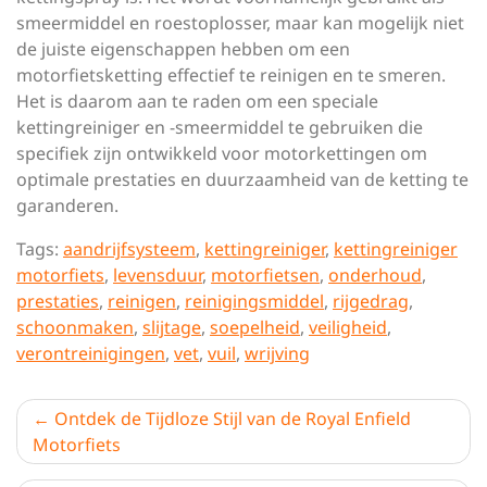
smeermiddel en roestoplosser, maar kan mogelijk niet
de juiste eigenschappen hebben om een
motorfietsketting effectief te reinigen en te smeren.
Het is daarom aan te raden om een speciale
kettingreiniger en -smeermiddel te gebruiken die
specifiek zijn ontwikkeld voor motorkettingen om
optimale prestaties en duurzaamheid van de ketting te
garanderen.
Tags:
aandrijfsysteem
,
kettingreiniger
,
kettingreiniger
motorfiets
,
levensduur
,
motorfietsen
,
onderhoud
,
prestaties
,
reinigen
,
reinigingsmiddel
,
rijgedrag
,
schoonmaken
,
slijtage
,
soepelheid
,
veiligheid
,
verontreinigingen
,
vet
,
vuil
,
wrijving
Berichtnavigatie
Ontdek de Tijdloze Stijl van de Royal Enfield
Motorfiets