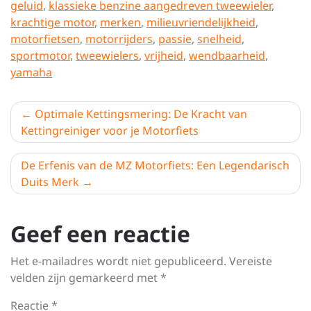
geluid
,
klassieke benzine aangedreven tweewieler
,
krachtige motor
,
merken
,
milieuvriendelijkheid
,
motorfietsen
,
motorrijders
,
passie
,
snelheid
,
sportmotor
,
tweewielers
,
vrijheid
,
wendbaarheid
,
yamaha
Berichtnavigatie
Optimale Kettingsmering: De Kracht van
Kettingreiniger voor je Motorfiets
De Erfenis van de MZ Motorfiets: Een Legendarisch
Duits Merk
Geef een reactie
Het e-mailadres wordt niet gepubliceerd.
Vereiste
velden zijn gemarkeerd met
*
Reactie
*