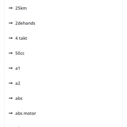
25km
2dehands
4 takt
50cc
a1
a2
abs
abs motor