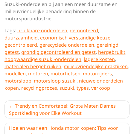
Suzuki-onderdelen bij aan een meer duurzame en
milieuvriendelijke benadering binnen de
motorsportindustrie.
Tags:
bruikbare onderdelen
,
demonteerd
,
duurzaamheid
,
economisch verstandige keuze
,
gecontroleerd
,
gerecyclede onderdelen
,
gereinigd
,
getest
,
grondig gecontroleerd en getest
,
hergebruikt
,
hoogwaardige suzuki-onderdelen
,
lagere kosten
,
materialen hergebruiken
,
milieuvriendelijke praktijken
,
modellen
,
motoren
,
motorfietsen
,
motorrijders
,
motorsloop
,
motorsloop suzuki
,
nieuwe onderdelen
kopen
,
recyclingproces
,
suzuki
,
types
,
verkoop
Berichtnavigatie
Trendy en Comfortabel: Grote Maten Dames
Sportkleding voor Elke Workout
Hoe en waar een Honda motor kopen: Tips voor