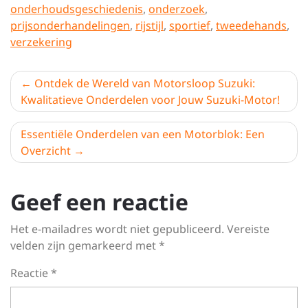
onderhoudsgeschiedenis
,
onderzoek
,
prijsonderhandelingen
,
rijstijl
,
sportief
,
tweedehands
,
verzekering
Berichtnavigatie
Ontdek de Wereld van Motorsloop Suzuki:
Kwalitatieve Onderdelen voor Jouw Suzuki-Motor!
Essentiële Onderdelen van een Motorblok: Een
Overzicht
Geef een reactie
Het e-mailadres wordt niet gepubliceerd.
Vereiste
velden zijn gemarkeerd met
*
Reactie
*