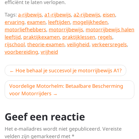
efficiënt te laten verlopen.
Tags:
a-rijbewijs
,
a1-rijbewijs
,
a2-rijbewijs
,
eisen
,
ervaring
,
examen
,
leeftijden
,
mogelijkheden
,
motorliefhebbers
,
motorrijbewijs
,
motorrijbewijs halen
leeftijd
,
praktijkexamen
,
praktijklessen
,
regels
,
rijschool
,
theorie-examen
,
veiligheid
,
verkeersregels
,
voorbereiding
,
vrijheid
Berichtnavigatie
Hoe behaal je succesvol je motorrijbewijs A1?
Voordelige Motorhelm: Betaalbare Bescherming
voor Motorrijders
Geef een reactie
Het e-mailadres wordt niet gepubliceerd.
Vereiste
velden zijn gemarkeerd met
*