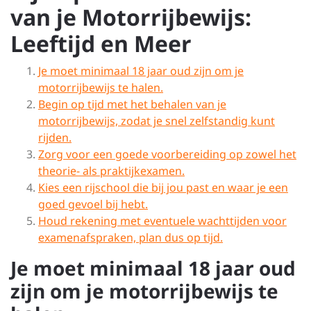
van je Motorrijbewijs:
Leeftijd en Meer
Je moet minimaal 18 jaar oud zijn om je
motorrijbewijs te halen.
Begin op tijd met het behalen van je
motorrijbewijs, zodat je snel zelfstandig kunt
rijden.
Zorg voor een goede voorbereiding op zowel het
theorie- als praktijkexamen.
Kies een rijschool die bij jou past en waar je een
goed gevoel bij hebt.
Houd rekening met eventuele wachttijden voor
examenafspraken, plan dus op tijd.
Je moet minimaal 18 jaar oud
zijn om je motorrijbewijs te