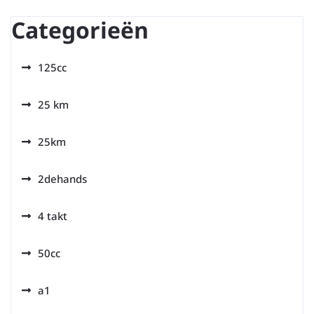
Categorieën
125cc
25 km
25km
2dehands
4 takt
50cc
a1