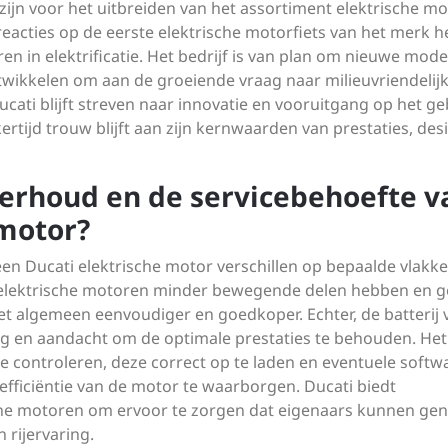
zijn voor het uitbreiden van het assortiment elektrische m
reacties op de eerste elektrische motorfiets van het merk 
 in elektrificatie. Het bedrijf is van plan om nieuwe mode
twikkelen om aan de groeiende vraag naar milieuvriendelij
ati blijft streven naar innovatie en vooruitgang op het ge
ijkertijd trouw blijft aan zijn kernwaarden van prestaties, des
derhoud en de servicebehoefte v
 motor?
en Ducati elektrische motor verschillen op bepaalde vlakk
 elektrische motoren minder bewegende delen hebben en 
et algemeen eenvoudiger en goedkoper. Echter, de batterij 
org en aandacht om de optimale prestaties te behouden. Het 
te controleren, deze correct op te laden en eventuele softw
efficiëntie van de motor te waarborgen. Ducati biedt
sche motoren om ervoor te zorgen dat eigenaars kunnen gen
rijervaring.