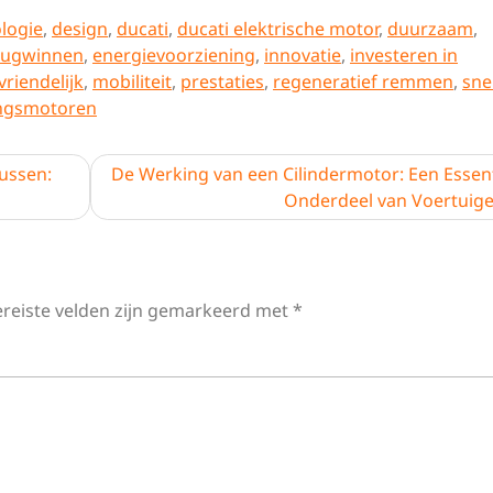
ologie
,
design
,
ducati
,
ducati elektrische motor
,
duurzaam
,
erugwinnen
,
energievoorziening
,
innovatie
,
investeren in
vriendelijk
,
mobiliteit
,
prestaties
,
regeneratief remmen
,
sne
ngsmotoren
ussen:
De Werking van een Cilindermotor: Een Essent
Onderdeel van Voertuig
ereiste velden zijn gemarkeerd met
*