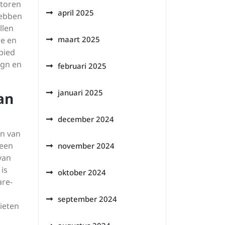
otoren
april 2025
hebben
llen
maart 2025
ke en
bied
ign en
februari 2025
januari 2025
an
december 2024
en van
geen
november 2024
van
is
oktober 2024
are-
september 2024
ieten