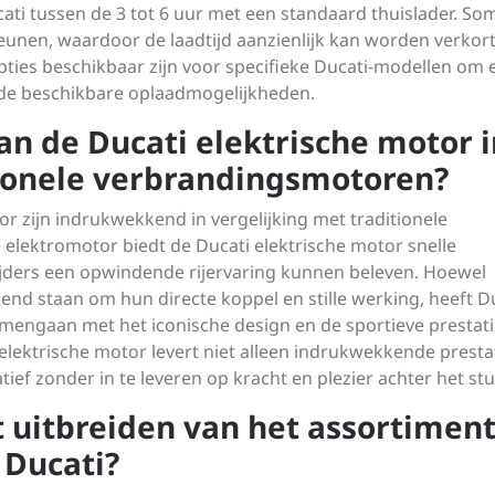
cati tussen de 3 tot 6 uur met een standaard thuislader. S
unen, waardoor de laadtijd aanzienlijk kan worden verkort
opties beschikbaar zijn voor specifieke Ducati-modellen om 
en de beschikbare oplaadmogelijkheden.
van de Ducati elektrische motor 
tionele verbrandingsmotoren?
or zijn indrukwekkend in vergelijking met traditionele
elektromotor biedt de Ducati elektrische motor snelle
ijders een opwindende rijervaring kunnen beleven. Hoewel
nd staan om hun directe koppel en stille werking, heeft D
engaan met het iconische design en de sportieve prestati
lektrische motor levert niet alleen indrukwekkende prestat
tief zonder in te leveren op kracht en plezier achter het stu
t uitbreiden van het assortimen
 Ducati?