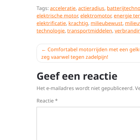
Tags:
acceleratie
,
actieradius
,
batterijtechn
elektrische motor
,
elektromotor
,
energie t
elektrificatie
,
krachtig
,
milieubewust
,
milieu
technologie
,
transportmiddelen
,
verbrandi
Berichtnavigatie
Comfortabel motorrijden met een gelk
zeg vaarwel tegen zadelpijn!
Geef een reactie
Het e-mailadres wordt niet gepubliceerd.
V
Reactie
*