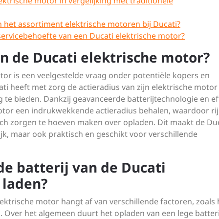
ektrische motor in vergelijking met traditionele
n het assortiment elektrische motoren bij Ducati?
servicebehoefte van een Ducati elektrische motor?
an de Ducati elektrische motor?
tor is een veelgestelde vraag onder potentiële kopers en
ati heeft met zorg de actieradius van zijn elektrische motor
 te bieden. Dankzij geavanceerde batterijtechnologie en eff
otor een indrukwekkende actieradius behalen, waardoor ri
ch zorgen te hoeven maken over opladen. Dit maakt de Duc
ijk, maar ook praktisch en geschikt voor verschillende
e batterij van de Ducati
 laden?
lektrische motor hangt af van verschillende factoren, zoals 
ij. Over het algemeen duurt het opladen van een lege batteri