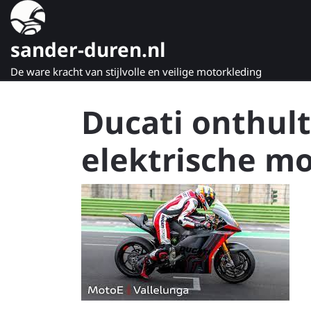
Naar
de
inhoud
sander-duren.nl
gaan
De ware kracht van stijlvolle en veilige motorkleding
Ducati onthul
elektrische mo