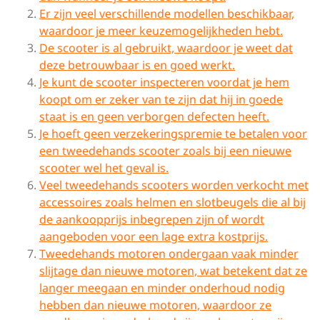
Er zijn veel verschillende modellen beschikbaar,
waardoor je meer keuzemogelijkheden hebt.
De scooter is al gebruikt, waardoor je weet dat
deze betrouwbaar is en goed werkt.
Je kunt de scooter inspecteren voordat je hem
koopt om er zeker van te zijn dat hij in goede
staat is en geen verborgen defecten heeft.
Je hoeft geen verzekeringspremie te betalen voor
een tweedehands scooter zoals bij een nieuwe
scooter wel het geval is.
Veel tweedehands scooters worden verkocht met
accessoires zoals helmen en slotbeugels die al bij
de aankoopprijs inbegrepen zijn of wordt
aangeboden voor een lage extra kostprijs.
Tweedehands motoren ondergaan vaak minder
slijtage dan nieuwe motoren, wat betekent dat ze
langer meegaan en minder onderhoud nodig
hebben dan nieuwe motoren, waardoor ze