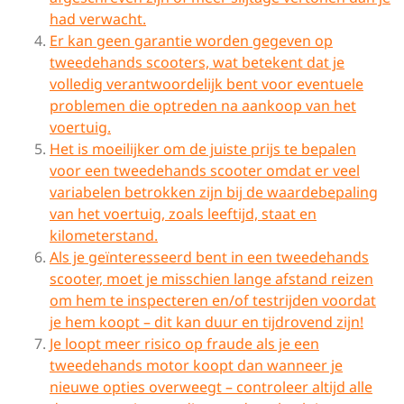
had verwacht.
Er kan geen garantie worden gegeven op
tweedehands scooters, wat betekent dat je
volledig verantwoordelijk bent voor eventuele
problemen die optreden na aankoop van het
voertuig.
Het is moeilijker om de juiste prijs te bepalen
voor een tweedehands scooter omdat er veel
variabelen betrokken zijn bij de waardebepaling
van het voertuig, zoals leeftijd, staat en
kilometerstand.
Als je geïnteresseerd bent in een tweedehands
scooter, moet je misschien lange afstand reizen
om hem te inspecteren en/of testrijden voordat
je hem koopt – dit kan duur en tijdrovend zijn!
Je loopt meer risico op fraude als je een
tweedehands motor koopt dan wanneer je
nieuwe opties overweegt – controleer altijd alle