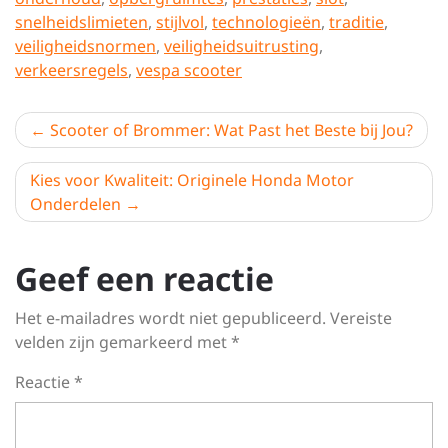
snelheidslimieten
,
stijlvol
,
technologieën
,
traditie
,
veiligheidsnormen
,
veiligheidsuitrusting
,
verkeersregels
,
vespa scooter
Berichtnavigatie
Scooter of Brommer: Wat Past het Beste bij Jou?
Kies voor Kwaliteit: Originele Honda Motor
Onderdelen
Geef een reactie
Het e-mailadres wordt niet gepubliceerd.
Vereiste
velden zijn gemarkeerd met
*
Reactie
*