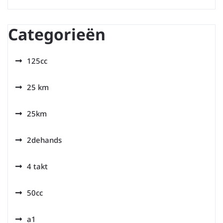
Categorieën
125cc
25 km
25km
2dehands
4 takt
50cc
a1