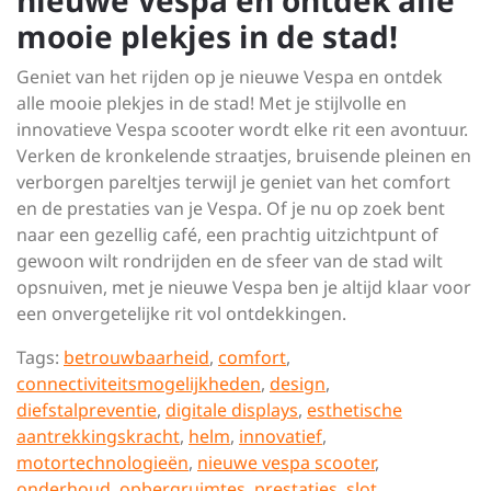
nieuwe Vespa en ontdek alle
mooie plekjes in de stad!
Geniet van het rijden op je nieuwe Vespa en ontdek
alle mooie plekjes in de stad! Met je stijlvolle en
innovatieve Vespa scooter wordt elke rit een avontuur.
Verken de kronkelende straatjes, bruisende pleinen en
verborgen pareltjes terwijl je geniet van het comfort
en de prestaties van je Vespa. Of je nu op zoek bent
naar een gezellig café, een prachtig uitzichtpunt of
gewoon wilt rondrijden en de sfeer van de stad wilt
opsnuiven, met je nieuwe Vespa ben je altijd klaar voor
een onvergetelijke rit vol ontdekkingen.
Tags:
betrouwbaarheid
,
comfort
,
connectiviteitsmogelijkheden
,
design
,
diefstalpreventie
,
digitale displays
,
esthetische
aantrekkingskracht
,
helm
,
innovatief
,
motortechnologieën
,
nieuwe vespa scooter
,
onderhoud
,
opbergruimtes
,
prestaties
,
slot
,