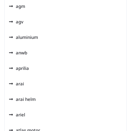
agm
agv
aluminium
anwb
aprilia
arai
arai helm
ariel
atlas motor