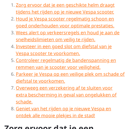
Zorg ervoor dat je een geschikte helm draagt
tijdens het rijden op je nieuwe Vespa scooter.
Houd je Vespa scooter regelmatig schoon en
goed onderhouden voor optimale prestaties.
Wees alert op verkeersregels en houd je aan de
snelheidslimieten om veilig te rijden.
Investeer in een goed slot om diefstal van je
Vespa scooter te voorkomen.
Controleer regelmatig de bandenspanning en
remmen van je scooter voor veiligheid.
Parkeer je Vespa op een veilige plek om schade of
diefstal te voorkomen.
Overweeg een verzekering af te sluiten voor
extra bescherming in geval van ongelukken of
schade.
Geniet van het rijden op je nieuwe Vespa en
ontdek alle mooie plekjes in de stad!
Zorg ervoor dat je een