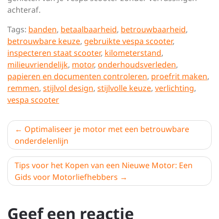
achteraf.
Tags:
banden
,
betaalbaarheid
,
betrouwbaarheid
,
betrouwbare keuze
,
gebruikte vespa scooter
,
inspecteren staat scooter
,
kilometerstand
,
milieuvriendelijk
,
motor
,
onderhoudsverleden
,
papieren en documenten controleren
,
proefrit maken
,
remmen
,
stijlvol design
,
stijlvolle keuze
,
verlichting
,
vespa scooter
Berichtnavigatie
Optimaliseer je motor met een betrouwbare
onderdelenlijn
Tips voor het Kopen van een Nieuwe Motor: Een
Gids voor Motorliefhebbers
Geef een reactie