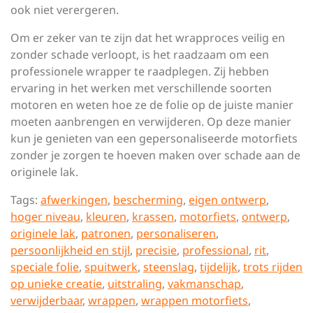
ook niet verergeren.
Om er zeker van te zijn dat het wrapproces veilig en
zonder schade verloopt, is het raadzaam om een
professionele wrapper te raadplegen. Zij hebben
ervaring in het werken met verschillende soorten
motoren en weten hoe ze de folie op de juiste manier
moeten aanbrengen en verwijderen. Op deze manier
kun je genieten van een gepersonaliseerde motorfiets
zonder je zorgen te hoeven maken over schade aan de
originele lak.
Tags:
afwerkingen
,
bescherming
,
eigen ontwerp
,
hoger niveau
,
kleuren
,
krassen
,
motorfiets
,
ontwerp
,
originele lak
,
patronen
,
personaliseren
,
persoonlijkheid en stijl
,
precisie
,
professional
,
rit
,
speciale folie
,
spuitwerk
,
steenslag
,
tijdelijk
,
trots rijden
op unieke creatie
,
uitstraling
,
vakmanschap
,
verwijderbaar
,
wrappen
,
wrappen motorfiets
,