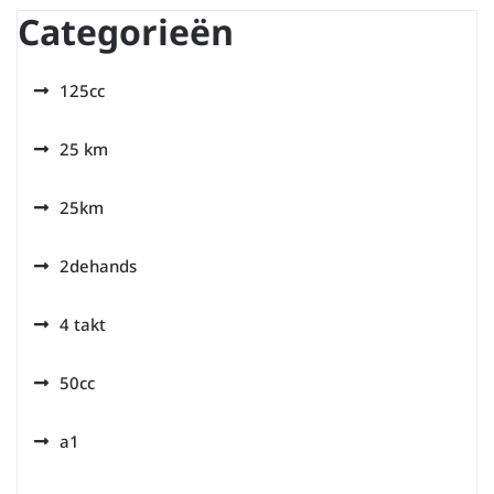
Categorieën
125cc
25 km
25km
2dehands
4 takt
50cc
a1