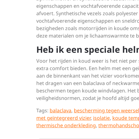
eigenschappen en vochtafvoerende capacite
afvoert. Synthetische vezels zoals polyest
vochtafvoerende eigenschappen en sneldro
bezigheden zoals motorrijden in koude om
deze materialen om je lichaamswarmte te be
Heb ik een speciale hel
Voor het rijden in koud weer is het niet pe
extra comfort bieden. Een helm met een ge
aan de binnenkant van het vizier voorkomen,
het dragen van een balaclava of neckwarme
beschermen tegen koude windvlagen. Het bel
veiligheidsnormen, zodat je hoofd altijd 
Tags:
balaclava
,
bescherming tegen weerse
met geïntegreerd vizier
,
isolatie
,
koude tem
thermische onderkleding
,
thermohandsch