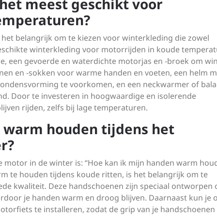
 het meest geschikt voor
temperaturen?
het belangrijk om te kiezen voor winterkleding die zowel
schikte winterkleding voor motorrijden in koude tempera
ie, een gevoerde en waterdichte motorjas en -broek om wi
nen en -sokken voor warme handen en voeten, een helm m
m condensvorming te voorkomen, en een neckwarmer of bala
d. Door te investeren in hoogwaardige en isolerende
ijven rijden, zelfs bij lage temperaturen.
 warm houden tijdens het
er?
de motor in de winter is: “Hoe kan ik mijn handen warm hou
 te houden tijdens koude ritten, is het belangrijk om te
de kwaliteit. Deze handschoenen zijn speciaal ontworpen
aardoor je handen warm en droog blijven. Daarnaast kun je 
rfiets te installeren, zodat de grip van je handschoene