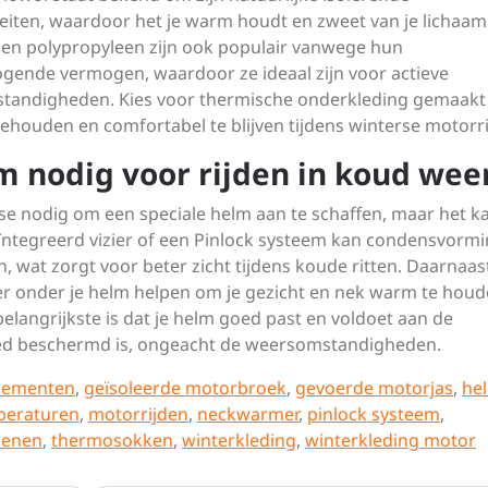
iten, waardoor het je warm houdt en zweet van je lichaam
er en polypropyleen zijn ook populair vanwege hun
gende vermogen, waardoor ze ideaal zijn voor actieve
standigheden. Kies voor thermische onderkleding gemaakt
houden en comfortabel te blijven tijdens winterse motorri
m nodig voor rijden in koud wee
r se nodig om een speciale helm aan te schaffen, maar het k
ïntegreerd vizier of een Pinlock systeem kan condensvorm
 wat zorgt voor beter zicht tijdens koude ritten. Daarnaas
r onder je helm helpen om je gezicht en nek warm te houd
angrijkste is dat je helm goed past en voldoet aan de
goed beschermd is, ongeacht de weersomstandigheden.
lementen
,
geïsoleerde motorbroek
,
gevoerde motorjas
,
he
peraturen
,
motorrijden
,
neckwarmer
,
pinlock systeem
,
oenen
,
thermosokken
,
winterkleding
,
winterkleding motor