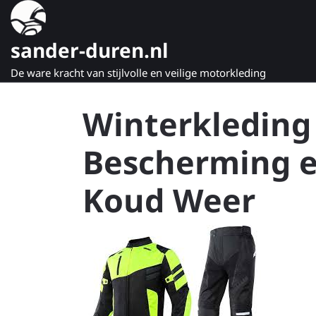
Naar
de
inhoud
sander-duren.nl
gaan
De ware kracht van stijlvolle en veilige motorkleding
Winterkleding
Bescherming e
Koud Weer