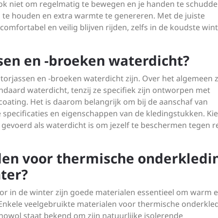
t ook niet om regelmatig te bewegen en je handen te schudd
g te houden en extra warmte te genereren. Met de juiste
mfortabel en veilig blijven rijden, zelfs in de koudste win
sen en -broeken waterdicht?
orjassen en -broeken waterdicht zijn. Over het algemeen z
daard waterdicht, tenzij ze specifiek zijn ontworpen met
coating. Het is daarom belangrijk om bij de aanschaf van
e specificaties en eigenschappen van de kledingstukken. Ki
l gevoerd als waterdicht is om jezelf te beschermen tegen 
len voor thermische onderkledi
ter?
r in de winter zijn goede materialen essentieel om warm 
. Enkele veelgebruikte materialen voor thermische onderkle
nowol staat bekend om zijn natuurlijke isolerende