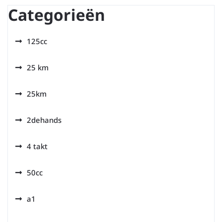
Categorieën
125cc
25 km
25km
2dehands
4 takt
50cc
a1