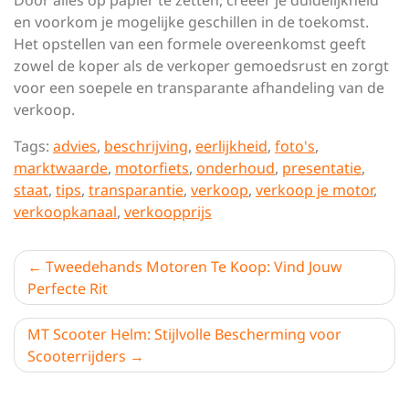
Door alles op papier te zetten, creëer je duidelijkheid
en voorkom je mogelijke geschillen in de toekomst.
Het opstellen van een formele overeenkomst geeft
zowel de koper als de verkoper gemoedsrust en zorgt
voor een soepele en transparante afhandeling van de
verkoop.
Tags:
advies
,
beschrijving
,
eerlijkheid
,
foto's
,
marktwaarde
,
motorfiets
,
onderhoud
,
presentatie
,
staat
,
tips
,
transparantie
,
verkoop
,
verkoop je motor
,
verkoopkanaal
,
verkoopprijs
Berichtnavigatie
Tweedehands Motoren Te Koop: Vind Jouw
Perfecte Rit
MT Scooter Helm: Stijlvolle Bescherming voor
Scooterrijders