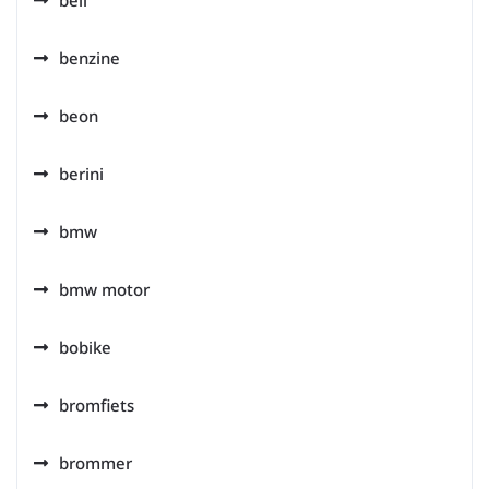
bell
benzine
beon
berini
bmw
bmw motor
bobike
bromfiets
brommer