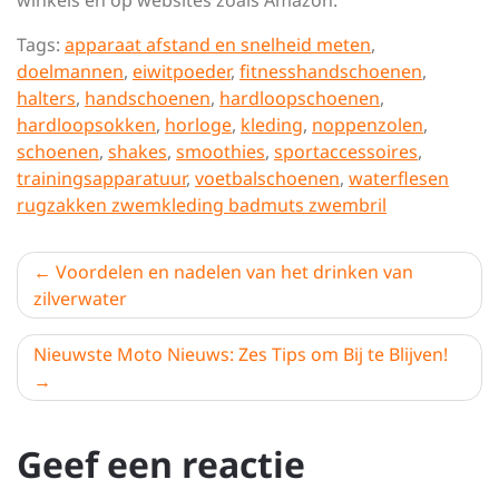
winkels en op websites zoals Amazon.
Tags:
apparaat afstand en snelheid meten
,
doelmannen
,
eiwitpoeder
,
fitnesshandschoenen
,
halters
,
handschoenen
,
hardloopschoenen
,
hardloopsokken
,
horloge
,
kleding
,
noppenzolen
,
schoenen
,
shakes
,
smoothies
,
sportaccessoires
,
trainingsapparatuur
,
voetbalschoenen
,
waterflesen
rugzakken zwemkleding badmuts zwembril
Berichtnavigatie
Voordelen en nadelen van het drinken van
zilverwater
Nieuwste Moto Nieuws: Zes Tips om Bij te Blijven!
Geef een reactie