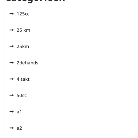
125cc
25 km
25km
2dehands
4 takt
50cc
a1
a2