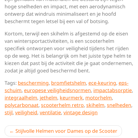
hoge snelheden en impact, met een aerodynamisch
ontwerp dat windruis minimaliseert en je hoofd
beschermt tegen letsel bij een val of botsing.
Kortom, terwijl een skihelm is afgestemd op de eisen
van wintersportactiviteiten, is een scooterhelm
specifiek ontworpen voor veiligheid tijdens het rijden
op de weg. Het is belangrijk om het juiste type helm te
kiezen dat past bij de activiteit die je gaat ondernemen,
zodat je altijd goed beschermd bent.
Tags:
bescherming
,
bromfietshelm
,
ece-keuring
,
eps-
schuim
,
europese veiligheidsnormen
,
impactabsorptie
,
integraalhelm
,
jethelm
,
keurmerk
,
motorhelm
,
polycarbonaat
,
scooterhelm retro
,
skihelm
,
snelheden
,
stijl
,
veiligheid
,
ventilatie
,
vintage design
Berichtnavigatie
Stijlvolle Helmen voor Dames op de Scooter