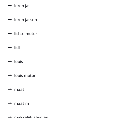
leren jas
leren jassen
lichte motor
lidl
louis
louis motor
maat
maat m
makkelijk afvallen