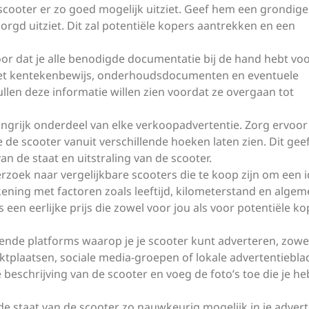
 scooter er zo goed mogelijk uitziet. Geef hem een grondige
zorgd uitziet. Dit zal potentiële kopers aantrekken en een
or dat je alle benodigde documentatie bij de hand hebt vo
 het kentekenbewijs, onderhoudsdocumenten en eventuele
llen deze informatie willen zien voordat ze overgaan tot
angrijk onderdeel van elke verkoopadvertentie. Zorg ervoor 
e de scooter vanuit verschillende hoeken laten zien. Dit gee
an de staat en uitstraling van de scooter.
erzoek naar vergelijkbare scooters die te koop zijn om een i
ening met factoren zoals leeftijd, kilometerstand en alge
 een eerlijke prijs die zowel voor jou als voor potentiële k
illende platforms waarop je je scooter kunt adverteren, zowe
rktplaatsen, sociale media-groepen of lokale advertentiebla
e beschrijving van de scooter en voeg de foto’s toe die je he
 de staat van de scooter zo nauwkeurig mogelijk in je advert