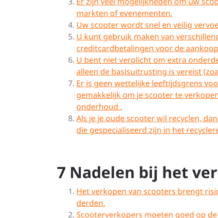
Er zijn veel mogelijkheden om uw scoo
markten of evenementen.
Uw scooter wordt snel en veilig vervo
U kunt gebruik maken van verschillend
creditcardbetalingen voor de aankoop
U bent niet verplicht om extra onderde
alleen de basisuitrusting is vereist (z
Er is geen wettelijke leeftijdsgrens vo
gemakkelijk om je scooter te verkopen
onderhoud .
Als je je oude scooter wil recyclen, d
die gespecialiseerd zijn in het recycl
7 Nadelen bij het ve
Het verkopen van scooters brengt risic
derden.
Scooterverkopers moeten goed op de ho