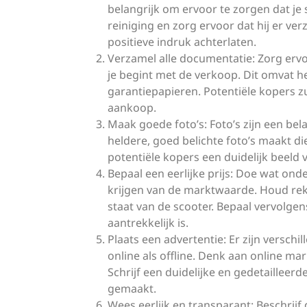
belangrijk om ervoor te zorgen dat je
reiniging en zorg ervoor dat hij er ver
positieve indruk achterlaten.
Verzamel alle documentatie: Zorg ervo
je begint met de verkoop. Dit omvat
garantiepapieren. Potentiële kopers zu
aankoop.
Maak goede foto’s: Foto’s zijn een bel
heldere, goed belichte foto’s maakt di
potentiële kopers een duidelijk beeld v
Bepaal een eerlijke prijs: Doe wat ond
krijgen van de marktwaarde. Houd rek
staat van de scooter. Bepaal vervolgens
aantrekkelijk is.
Plaats een advertentie: Er zijn versch
online als offline. Denk aan online ma
Schrijf een duidelijke en gedetailleerd
gemaakt.
Wees eerlijk en transparant: Beschrijf