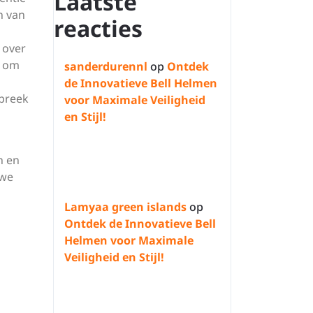
Laatste
n van
reacties
 over
d om
sanderdurennl
op
Ontdek
de Innovatieve Bell Helmen
spreek
voor Maximale Veiligheid
en Stijl!
n en
uwe
Lamyaa green islands
op
Ontdek de Innovatieve Bell
Helmen voor Maximale
Veiligheid en Stijl!