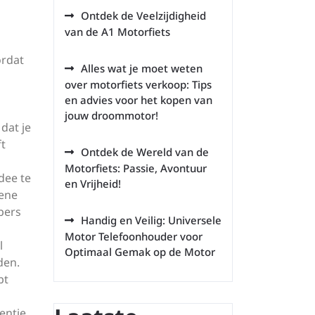
Ontdek de Veelzijdigheid
van de A1 Motorfiets
ordat
Alles wat je moet weten
over motorfiets verkoop: Tips
en advies voor het kopen van
jouw droommotor!
dat je
ft
Ontdek de Wereld van de
Motorfiets: Passie, Avontuur
dee te
en Vrijheid!
mene
opers
Handig en Veilig: Universele
Motor Telefoonhouder voor
l
Optimaal Gemak op de Motor
den.
bt
entie