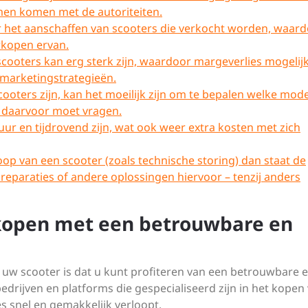
men komen met de autoriteiten.
oor het aanschaffen van scooters die verkocht worden, waard
erkopen ervan.
cooters kan erg sterk zijn, waardoor margeverlies mogelijk 
en marketingstrategieën.
ooters zijn, kan het moeilijk zijn om te bepalen welke mode
e daarvoor moet vragen.
r en tijdrovend zijn, wat ook weer extra kosten met zich
op van een scooter (zoals technische storing) dan staat de
 reparaties of andere oplossingen hiervoor – tenzij anders
rkopen met een betrouwbare en
 uw scooter is dat u kunt profiteren van een betrouwbare 
 bedrijven en platforms die gespecialiseerd zijn in het kopen
 snel en gemakkelijk verloopt.