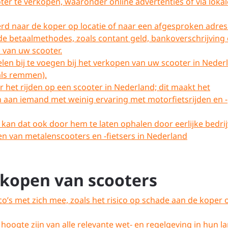
ter te verkopen, waaronder online advertenties of via lokal
erd naar de koper op locatie of naar een afgesproken adres
e betaalmethodes, zoals contant geld, bankoverschrijving 
 van uw scooter.
len bij te voegen bij het verkopen van uw scooter in Neder
oals remmen).
or het rijden op een scooter in Nederland; dit maakt het
 aan iemand met weinig ervaring met motorfietsrijden en -
an kan dat ook door hem te laten ophalen door eerlijke bedri
eren van metalenscooters en -fietsers in Nederland
rkopen van scooters
o’s met zich mee, zoals het risico op schade aan de koper 
ogte zijn van alle relevante wet- en regelgeving in hun l