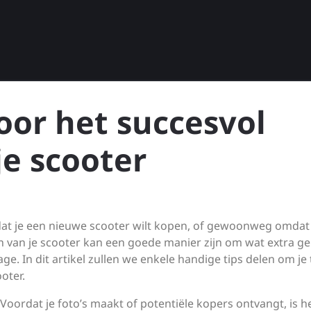
oor het succesvol
e scooter
mdat je een nieuwe scooter wilt kopen, of gewoonweg omdat 
n van je scooter kan een goede manier zijn om wat extra ge
ge. In dit artikel zullen we enkele handige tips delen om je 
oter.
oordat je foto’s maakt of potentiële kopers ontvangt, is h