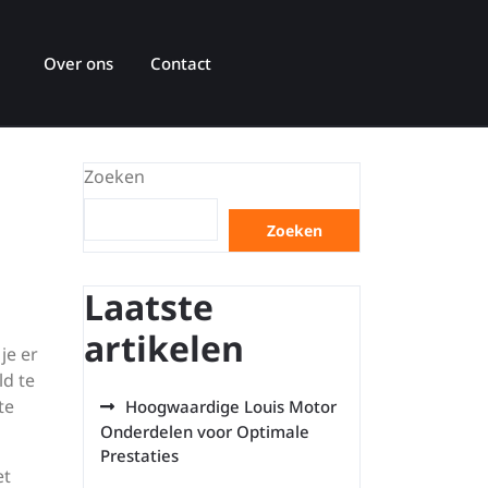
Over ons
Contact
Zoeken
Zoeken
Laatste
artikelen
je er
ld te
te
Hoogwaardige Louis Motor
Onderdelen voor Optimale
Prestaties
et