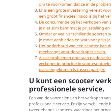
om te voorkomen dat ze in de proble
Er is een grote investering vereist v
een groot financiëel risico is bij het v
De concurrentie bij het verkopen van s
je niet slim bent met je prijsstelling 
Omdat er veel verschillende soorten sc
je moet aanbieden en wat voor prijs j
Het onderhoud van een scooter kan duu
meebrengt voor de verkoper ervan.
Als er problemen ontstaan na de verko
verkoper in principe in voor eventuele
overeengekomen is tussen partijen
U kunt een scooter ve
professionele service.
Een van de voordelen van het verkopen van
professionele service. Er zijn verschillende
tweedehands scooters, waardoor het proces