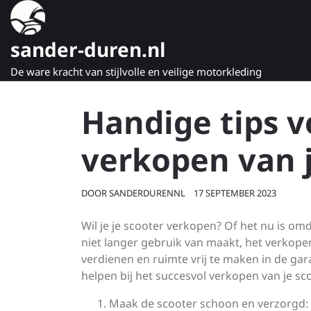
Naar
de
inhoud
sander-duren.nl
gaan
De ware kracht van stijlvolle en veilige motorkleding
Handige tips v
verkopen van j
DOOR
SANDERDURENNL
17 SEPTEMBER 2023
Wil je je scooter verkopen? Of het nu is o
niet langer gebruik van maakt, het verkope
verdienen en ruimte vrij te maken in de gara
helpen bij het succesvol verkopen van je sco
Maak de scooter schoon en verzorgd: V