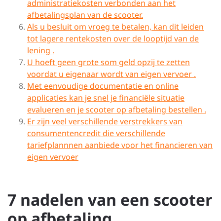
administratiekosten verbonden aan het
afbetalingsplan van de scooter.
Als u besluit om vroeg te betalen, kan dit leiden
tot lagere rentekosten over de looptijd van de
lening .
U hoeft geen grote som geld opzij te zetten
voordat u eigenaar wordt van eigen vervoer .
Met eenvoudige documentatie en online
applicaties kan je snel je financiële situatie
evalueren en je scooter op afbetaling bestellen .
Er zijn veel verschillende verstrekkers van
consumentencredit die verschillende
tariefplannnen aanbiede voor het financieren van
eigen vervoer
7 nadelen van een scooter
op afbetaling