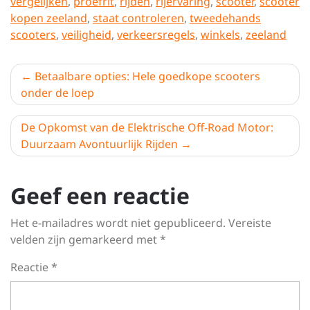
vergelijken
,
proefrit
,
rijden
,
rijervaring
,
scooter
,
scooter
kopen zeeland
,
staat controleren
,
tweedehands
scooters
,
veiligheid
,
verkeersregels
,
winkels
,
zeeland
Berichtnavigatie
Betaalbare opties: Hele goedkope scooters
onder de loep
De Opkomst van de Elektrische Off-Road Motor:
Duurzaam Avontuurlijk Rijden
Geef een reactie
Het e-mailadres wordt niet gepubliceerd.
Vereiste
velden zijn gemarkeerd met
*
Reactie
*