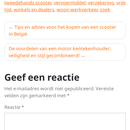
tweedehands scooter
,
vervoermiddel
,
verzekering
,
vrije
tijd
,
winkels en dealers
,
woon-werkverkeer
,
zoek
Berichtnavigatie
Tips en advies voor het kopen van een scooter
in België
De voordelen van een motor kentekenhouder:
veiligheid en stijl gecombineerd!
Geef een reactie
Het e-mailadres wordt niet gepubliceerd.
Vereiste
velden zijn gemarkeerd met
*
Reactie
*