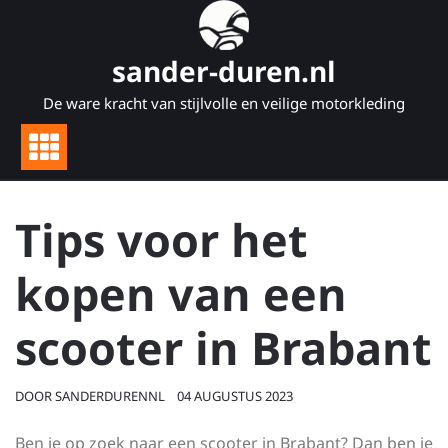
Naar
de
inhoud
sander-duren.nl
gaan
De ware kracht van stijlvolle en veilige motorkleding
Tips voor het
kopen van een
scooter in Brabant
DOOR
SANDERDURENNL
04 AUGUSTUS 2023
Ben je op zoek naar een scooter in Brabant? Dan ben je