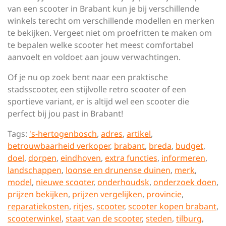
van een scooter in Brabant kun je bij verschillende
winkels terecht om verschillende modellen en merken
te bekijken. Vergeet niet om proefritten te maken om
te bepalen welke scooter het meest comfortabel
aanvoelt en voldoet aan jouw verwachtingen.
Of je nu op zoek bent naar een praktische
stadsscooter, een stijlvolle retro scooter of een
sportieve variant, er is altijd wel een scooter die
perfect bij jou past in Brabant!
Tags:
's-hertogenbosch
,
adres
,
artikel
,
betrouwbaarheid verkoper
,
brabant
,
breda
,
budget
,
doel
,
dorpen
,
eindhoven
,
extra functies
,
informeren
,
landschappen
,
loonse en drunense duinen
,
merk
,
model
,
nieuwe scooter
,
onderhoudsk
,
onderzoek doen
,
prijzen bekijken
,
prijzen vergelijken
,
provincie
,
reparatiekosten
,
ritjes
,
scooter
,
scooter kopen brabant
,
scooterwinkel
,
staat van de scooter
,
steden
,
tilburg
,