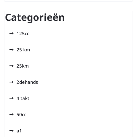
Categorieën
125cc
25 km
25km
2dehands
4 takt
50cc
a1