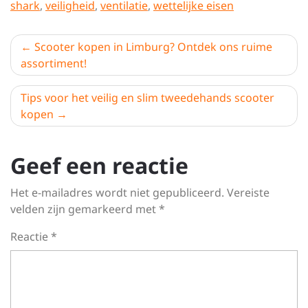
shark
,
veiligheid
,
ventilatie
,
wettelijke eisen
Berichtnavigatie
Scooter kopen in Limburg? Ontdek ons ruime
assortiment!
Tips voor het veilig en slim tweedehands scooter
kopen
Geef een reactie
Het e-mailadres wordt niet gepubliceerd.
Vereiste
velden zijn gemarkeerd met
*
Reactie
*