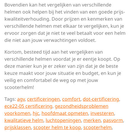
Bovendien kan het vergelijken van verschillende
helmen ook helpen bij het vinden van een goede prijs-
kwaliteitverhouding. Door prijzen en kenmerken van
verschillende helmen met elkaar te vergelijken, kun je
ervoor zorgen dat je niet te veel betaalt voor een helm
die niet aan jouw verwachtingen voldoet.
Kortom, besteed tijd aan het vergelijken van
verschillende helmen voordat je er eentje koopt. Op
deze manier kun je er zeker van zijn dat je de beste
keuze maakt voor jouw situatie en budget, en kun je
veilig en comfortabel de weg op met jouw
scooterhelm!
Tags:
agv
,
certificeringen
,
comfort
,
dot-certificering
,
ece22-05 certificering
,
gezondheidsproblemen
voorkomen
,
hjc
,
hoofdmaat opmeten
,
investeren
,
kwalitatieve helm
,
luchtopeningen
,
merken
,
pasvorm
,
prijsklassen
,
scooter helm te koop
,
scooterhelm
,