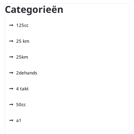
Categorieën
125cc
25 km
25km
2dehands
4 takt
50cc
a1