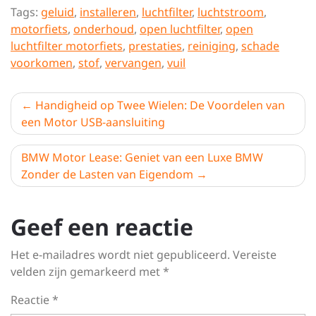
Tags:
geluid
,
installeren
,
luchtfilter
,
luchtstroom
,
motorfiets
,
onderhoud
,
open luchtfilter
,
open
luchtfilter motorfiets
,
prestaties
,
reiniging
,
schade
voorkomen
,
stof
,
vervangen
,
vuil
Berichtnavigatie
Handigheid op Twee Wielen: De Voordelen van
een Motor USB-aansluiting
BMW Motor Lease: Geniet van een Luxe BMW
Zonder de Lasten van Eigendom
Geef een reactie
Het e-mailadres wordt niet gepubliceerd.
Vereiste
velden zijn gemarkeerd met
*
Reactie
*