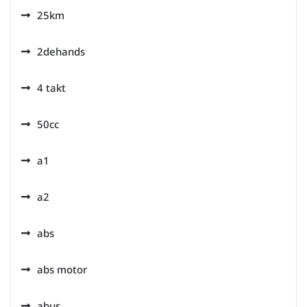
25km
2dehands
4 takt
50cc
a1
a2
abs
abs motor
abus