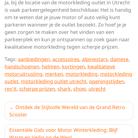
Ja, bij de locatie van de motorkleding outlet in Utrecht
is vaak parkeergelegenheid beschikbaar. Het is handig
om te weten dat je jouw motor of auto veilig kunt
parkeren wanneer je de outlet bezoekt. Zo hoef je je
geen zorgen te maken over het vinden van een
parkeerplek en kun je ontspannen op zoek gaan naar
kwalitatieve motorkleding tegen scherpe prijzen.
Tags:
aanbiedingen
,
accessoires
,
alpinestars
,
dainese
,
handschoenen
,
helmen
,
kortingen
,
kwalitatieve
motoruitrusting
,
merken
,
motorkleding
,
motorkleding
outlet
,
motorkleding outlet utrecht
,
openingstijden
,
rev'it
,
scherpe prijzen
,
shark
,
shoei
,
utrecht
Berichtnavigatie
Ontdek de Stijlvolle Wereld van de Grand Retro
Scooter
Essentiële Gids voor Motor Winterkleding: Blijf
Warm en Veilig op de Weg!