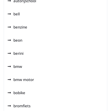
autorijschool
bell
benzine
beon
berini
bmw
bmw motor
bobike
bromfiets