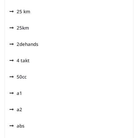
25 km
25km
2dehands
4 takt
50cc
a1
a2
abs