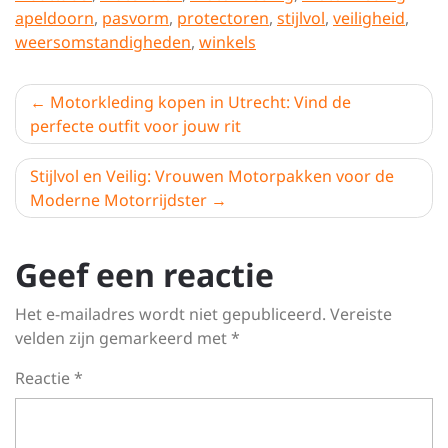
apeldoorn
,
pasvorm
,
protectoren
,
stijlvol
,
veiligheid
,
weersomstandigheden
,
winkels
Berichtnavigatie
Motorkleding kopen in Utrecht: Vind de
perfecte outfit voor jouw rit
Stijlvol en Veilig: Vrouwen Motorpakken voor de
Moderne Motorrijdster
Geef een reactie
Het e-mailadres wordt niet gepubliceerd.
Vereiste
velden zijn gemarkeerd met
*
Reactie
*