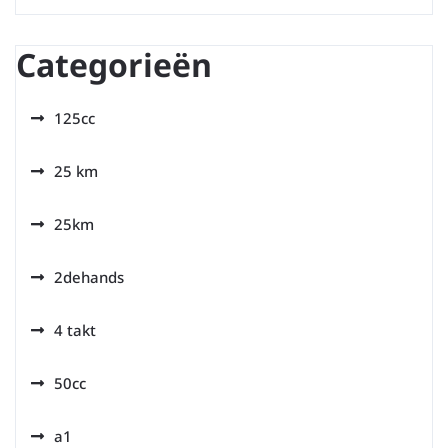
Categorieën
125cc
25 km
25km
2dehands
4 takt
50cc
a1