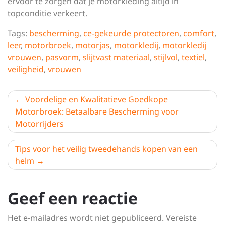
ervoor te zorgen dat je motorkleding altijd in
topconditie verkeert.
Tags:
bescherming
,
ce-gekeurde protectoren
,
comfort
,
leer
,
motorbroek
,
motorjas
,
motorkledij
,
motorkledij
vrouwen
,
pasvorm
,
slijtvast materiaal
,
stijlvol
,
textiel
,
veiligheid
,
vrouwen
Berichtnavigatie
Voordelige en Kwalitatieve Goedkope
Motorbroek: Betaalbare Bescherming voor
Motorrijders
Tips voor het veilig tweedehands kopen van een
helm
Geef een reactie
Het e-mailadres wordt niet gepubliceerd.
Vereiste