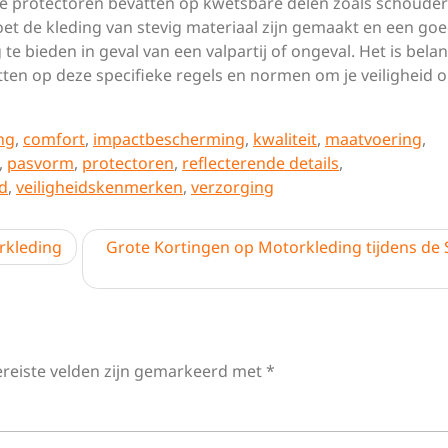
e protectoren bevatten op kwetsbare delen zoals schouder
et de kleding van stevig materiaal zijn gemaakt en een go
bieden in geval van een valpartij of ongeval. Het is belan
etten op deze specifieke regels en normen om je veiligheid 
ng
,
comfort
,
impactbescherming
,
kwaliteit
,
maatvoering
,
,
pasvorm
,
protectoren
,
reflecterende details
,
id
,
veiligheidskenmerken
,
verzorging
rkleding
Grote Kortingen op Motorkleding tijdens de S
ereiste velden zijn gemarkeerd met
*