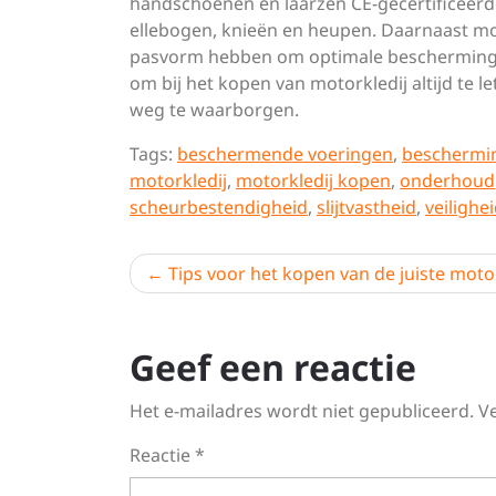
handschoenen en laarzen CE-gecertificeerd
ellebogen, knieën en heupen. Daarnaast mo
pasvorm hebben om optimale bescherming te 
om bij het kopen van motorkledij altijd te l
weg te waarborgen.
Tags:
beschermende voeringen
,
beschermi
motorkledij
,
motorkledij kopen
,
onderhoud
scheurbestendigheid
,
slijtvastheid
,
veilighe
Berichtnavigatie
Tips voor het kopen van de juiste moto
Geef een reactie
Het e-mailadres wordt niet gepubliceerd.
V
Reactie
*