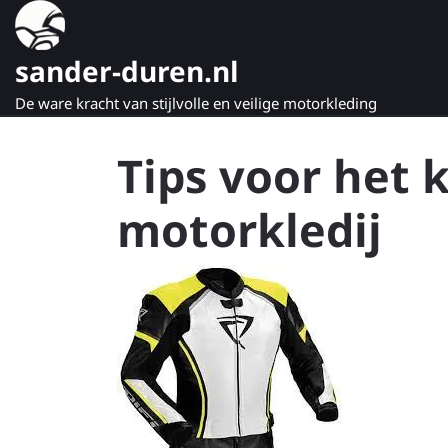
Naar
de
inhoud
sander-duren.nl
gaan
De ware kracht van stijlvolle en veilige motorkleding
Tips voor het 
motorkledij