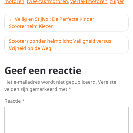
motoren
,
twee-taktmotoren
,
viertaktmotoren
,
zuiger
Berichtnavigatie
Veilig en Stijlvol: De Perfecte Kinder
Scooterhelm Kiezen
Scooters zonder helmplicht: Veiligheid versus
Vrijheid op de Weg
Geef een reactie
Het e-mailadres wordt niet gepubliceerd.
Vereiste
velden zijn gemarkeerd met
*
Reactie
*