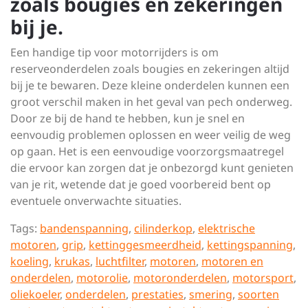
zoals bougies en zekeringen
bij je.
Een handige tip voor motorrijders is om
reserveonderdelen zoals bougies en zekeringen altijd
bij je te bewaren. Deze kleine onderdelen kunnen een
groot verschil maken in het geval van pech onderweg.
Door ze bij de hand te hebben, kun je snel en
eenvoudig problemen oplossen en weer veilig de weg
op gaan. Het is een eenvoudige voorzorgsmaatregel
die ervoor kan zorgen dat je onbezorgd kunt genieten
van je rit, wetende dat je goed voorbereid bent op
eventuele onverwachte situaties.
Tags:
bandenspanning
,
cilinderkop
,
elektrische
motoren
,
grip
,
kettinggesmeerdheid
,
kettingspanning
,
koeling
,
krukas
,
luchtfilter
,
motoren
,
motoren en
onderdelen
,
motorolie
,
motoronderdelen
,
motorsport
,
oliekoeler
,
onderdelen
,
prestaties
,
smering
,
soorten