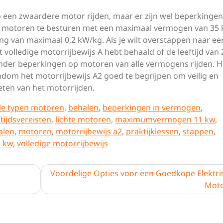
p een zwaardere motor rijden, maar er zijn wel beperkingen
m motoren te besturen met een maximaal vermogen van 35
g van maximaal 0,2 kW/kg. Als je wilt overstappen naar ee
 volledige motorrijbewijs A hebt behaald of de leeftijd van 
nder beperkingen op motoren van alle vermogens rijden. He
dom het motorrijbewijs A2 goed te begrijpen om veilig en
eten van het motorrijden.
lle typen motoren
,
behalen
,
beperkingen in vermogen
,
ftijdsvereisten
,
lichte motoren
,
maximumvermogen 11 kw
,
alen
,
motoren
,
motorrijbewijs a2
,
praktijklessen
,
stappen
,
5 kw
,
volledige motorrijbewijs
Voordelige Opties voor een Goedkope Elektri
Mot