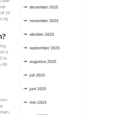
0 jaar
 op
december 2025
af 24
s bij
november 2025
n?
oktober 2025
king
september 2025
et is
2 te
augustus 2025
 dit
juli 2025
juni 2025
voor
mei 2025
je
xamen,