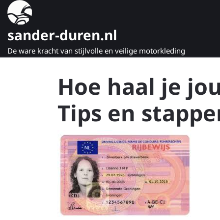
Naar
de
inhoud
sander-duren.nl
gaan
De ware kracht van stijlvolle en veilige motorkleding
Hoe haal je jo
Tips en stappe