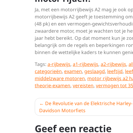
Ja, met een motorrijbewijs A2 mag je ook o
motorrijbewijs A2 geeft je toestemming o
(48 pk) en een vermogen-gewichtsverhoudin
zwaardere motor, moet je wachten tot je het
jaar hebt bereikt. Op dat moment kun je zo
belangrijk om de regels en beperkingen ron
binnen de wettelijke kaders te kunnen geni
Tags:
a-rijbewijs
,
a1-rijbewijs
,
a2-rijbewijs
,
a
categorieën
,
examen
,
geslaagd
,
leeftijd
,
lee
middelzware motoren
,
motor rijbewijs a2 h
theorie-examen
,
vereisten
,
vermogen tot 3
Berichtnavigatie
De Revolutie van de Elektrische Harley-
Davidson Motorfiets
Geef een reactie