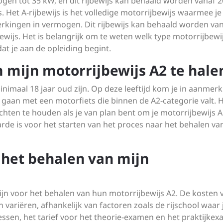
n tot 35 kW, en dit rijbewijs kan behaald worden vanaf 2
s. Het A-rijbewijs is het volledige motorrijbewijs waarmee je
rkingen in vermogen. Dit rijbewijs kan behaald worden van
bewijs. Het is belangrijk om te weten welk type motorrijbewij
t je aan de opleiding begint.
 mijn motorrijbewijs A2 te hale
inimaal 18 jaar oud zijn. Op deze leeftijd kom je in aanmer
 gaan met een motorfiets die binnen de A2-categorie valt. H
achten te houden als je van plan bent om je motorrijbewijs A
rde is voor het starten van het proces naar het behalen van
 het behalen van mijn
ijn voor het behalen van hun motorrijbewijs A2. De kosten 
 variëren, afhankelijk van factoren zoals de rijschool waar 
lessen, het tarief voor het theorie-examen en het praktijke