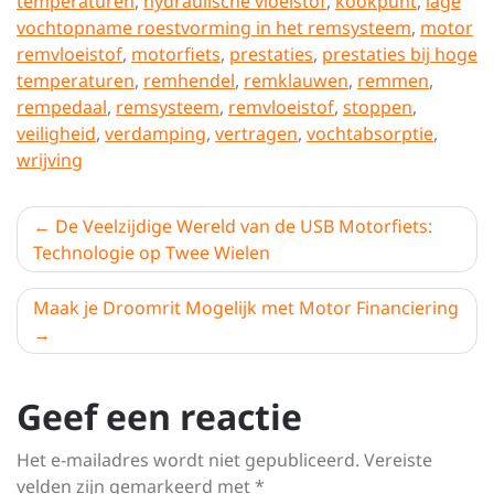
temperaturen
,
hydraulische vloeistof
,
kookpunt
,
lage
vochtopname roestvorming in het remsysteem
,
motor
remvloeistof
,
motorfiets
,
prestaties
,
prestaties bij hoge
temperaturen
,
remhendel
,
remklauwen
,
remmen
,
rempedaal
,
remsysteem
,
remvloeistof
,
stoppen
,
veiligheid
,
verdamping
,
vertragen
,
vochtabsorptie
,
wrijving
Berichtnavigatie
De Veelzijdige Wereld van de USB Motorfiets:
Technologie op Twee Wielen
Maak je Droomrit Mogelijk met Motor Financiering
Geef een reactie
Het e-mailadres wordt niet gepubliceerd.
Vereiste
velden zijn gemarkeerd met
*