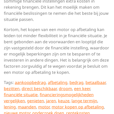
sommige financiële instellingen extra kosten in
rekening brengen. Dit kan het moeilijk maken om
financiële beslissingen te nemen die het beste bij jouw
situatie passen.
Kortom, het kopen van een motor op afbetaling kan
leiden tot minder flexibiliteit in je financiële situatie. Je
bent gebonden aan de voorwaarden en looptijd die
zijn vastgesteld door de financiële instelling, waardoor
er mogelijk beperkingen zijn om te besparen of te
investeren in andere dingen. Het is belangrijk om deze
factoren zorgvuldig af te wegen voordat je besluit om
een motor op afbetaling te kopen.
Tags:
aankoopbedrag
,
afbetaling
,
bedrag
,
betaalbaar
,
bezitten
,
direct beschikbaar
,
droom
,
een keer
,
financiële situatie
,
financieringsmogelijkheden
vergelijken
,
genieten
,
jaren
,
keuze
,
lange termijn
,
lening
,
maanden
,
motor
,
motor kopen op afbetaling
,
nieuwe motor
,
onderzoek doen
,
rentekosten
,