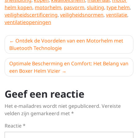
snelsluiting
,
kopen
,
kwaliteitshelm
,
materiaal
,
motor
helm kopen
,
motorhelm
,
pasvorm
,
sluiting
,
type helm
,
veiligheidscertificering
,
veiligheidsnormen
,
ventilatie
,
ventilatieopeningen
Berichtnavigatie
Ontdek de Voordelen van een Motorhelm met
Bluetooth Technologie
Optimale Bescherming en Comfort: Het Belang van
een Boxer Helm Vizier
Geef een reactie
Het e-mailadres wordt niet gepubliceerd.
Vereiste
velden zijn gemarkeerd met
*
Reactie
*