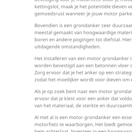
kettingslot, maak je het potentiële dieven v
gemoedsrust wanneer je jouw motor parkeer
Bovendien is een grondanker zeer duurzaa
meestal gemaakt van hoogwaardige material
boren en andere pogingen tot diefstal. Hierd
uitdagende omstandigheden.
Het installeren van een motor grondanker i
worden bevestigd aan een betonnen vloer o
Zorg ervoor dat je het anker op een strategi
zodat het moeilijker wordt voor dieven om e
Als je op zoek bent naar een motor grondank
ervoor dat je kiest voor een anker dat voldo
van het materiaal, de sterkte en duurzaamhe
Al met al is een motor grondanker een esse
motorfiets te waarborgen. Het biedt gemoed
hem achterlaat. Investeer in een hoogwaar