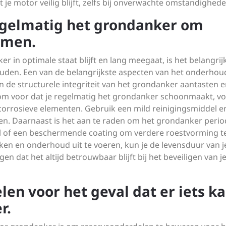
t je motor veilig blijft, zelfs bij onverwachte omstandighede
egelmatig het grondanker om
omen.
 in optimale staat blijft en lang meegaat, is het belangri
den. Een van de belangrijkste aspecten van het onderhoud
de structurele integriteit van het grondanker aantasten e
rom voor dat je regelmatig het grondanker schoonmaakt, vo
e corrosieve elementen. Gebruik een mild reinigingsmiddel e
ren. Daarnaast is het aan te raden om het grondanker perio
 of een beschermende coating om verdere roestvorming t
n en onderhoud uit te voeren, kun je de levensduur van j
 dat het altijd betrouwbaar blijft bij het beveiligen van j
en voor het geval dat er iets k
r.