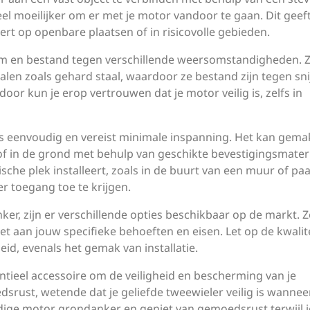
eel moeilijker om er met je motor vandoor te gaan. Dit geef
t op openbare plaatsen of in risicovolle gebieden.
m en bestand tegen verschillende weersomstandigheden. Ze
en zoals gehard staal, waardoor ze bestand zijn tegen sni
oor kun je erop vertrouwen dat je motor veilig is, zelfs in
s eenvoudig en vereist minimale inspanning. Het kan gemak
f in de grond met behulp van geschikte bevestigingsmateri
sche plek installeert, zoals in de buurt van een muur of paa
r toegang toe te krijgen.
er, zijn er verschillende opties beschikbaar op de markt. 
et aan jouw specifieke behoeften en eisen. Let op de kwalit
id, evenals het gemak van installatie.
ntieel accessoire om de veiligheid en bescherming van je
srust, wetende dat je geliefde tweewieler veilig is wanneer
dige motor grondanker en geniet van gemoedsrust terwijl j