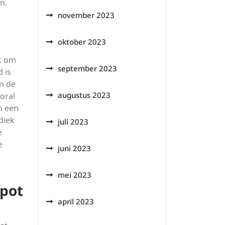
n.
november 2023
oktober 2023
jk om
september 2023
 is
n de
augustus 2023
oral
n een
diek
juli 2023
e
e
juni 2023
e
mei 2023
apot
april 2023