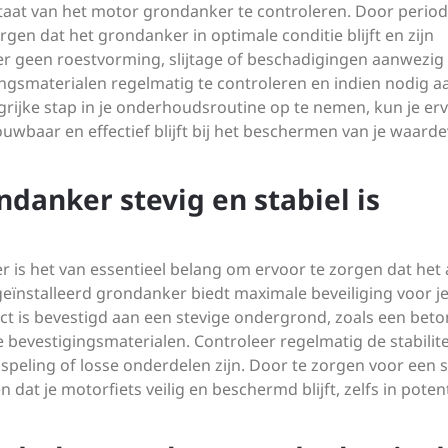
taat van het motor grondanker te controleren. Door period
orgen dat het grondanker in optimale conditie blijft en zijn
er geen roestvorming, slijtage of beschadigingen aanwezig z
ingsmaterialen regelmatig te controleren en indien nodig a
rijke stap in je onderhoudsroutine op te nemen, kun je er
uwbaar en effectief blijft bij het beschermen van je waarde
ndanker stevig en stabiel is
r is het van essentieel belang om ervoor te zorgen dat het
 geïnstalleerd grondanker biedt maximale beveiliging voor j
ect is bevestigd aan een stevige ondergrond, zoals een bet
 bevestigingsmaterialen. Controleer regelmatig de stabilite
speling of losse onderdelen zijn. Door te zorgen voor een s
n dat je motorfiets veilig en beschermd blijft, zelfs in poten