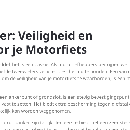
r: Veiligheid en
r je Motorfiets
iddel, het is een passie. Als motorliefhebbers begrijpen we
liefde tweewielers veilig en beschermd te houden. Een van 
n om de veiligheid van je motorfiets te waarborgen, is een 
en ankerpunt of grondslot, is een stevig bevestigingspunt 
vast te zetten. Het biedt extra bescherming tegen diefstal
kkelijk kan worden weggenomen.
grondanker zijn talrijk. Ten eerste biedt het een zeer ster
or aan een vast object te verbinden met behulp van een stev