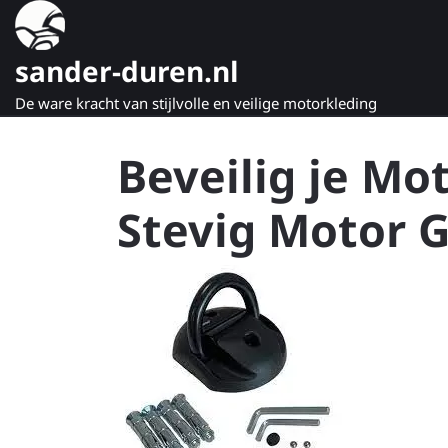
Naar
de
inhoud
sander-duren.nl
gaan
De ware kracht van stijlvolle en veilige motorkleding
Beveilig je Mo
Stevig Motor 