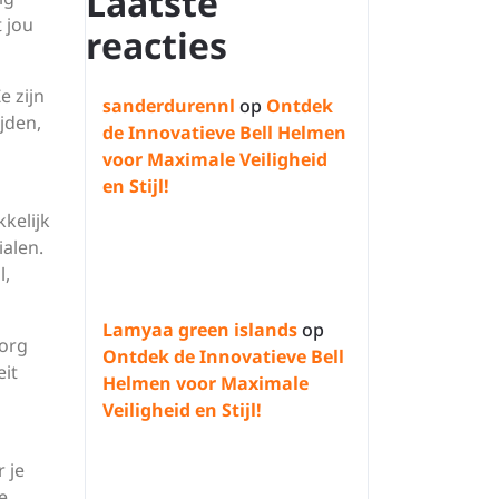
Laatste
t jou
reacties
 zijn
sanderdurennl
op
Ontdek
jden,
de Innovatieve Bell Helmen
voor Maximale Veiligheid
en Stijl!
kelijk
alen.
l,
Lamyaa green islands
op
Zorg
Ontdek de Innovatieve Bell
eit
Helmen voor Maximale
Veiligheid en Stijl!
 je
e