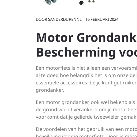
DOOR
SANDERDURENNL
16 FEBRUARI 2024
Motor Grondanke
Bescherming voo
Een motorfiets is niet alleen een vervoersm
al te goed hoe belangrijk het is om onze ge
essentiële accessoires die je kunt gebruike
grondanker.
Een motor grondanker, ook wel bekend als e
de grond wordt verankerd om je motorfiets 
voorkomt dat je geliefde tweewieler gema
De voordelen van het gebruik van een motor 
beveiliging voor je motorfiets. Door je mot