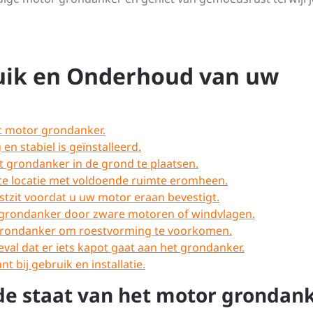
ruik en Onderhoud van uw
et motor grondanker.
en stabiel is geïnstalleerd.
t grondanker in de grond te plaatsen.
te locatie met voldoende ruimte eromheen.
tzit voordat u uw motor eraan bevestigt.
t grondanker door zware motoren of windvlagen.
grondanker om roestvorming te voorkomen.
al dat er iets kapot gaat aan het grondanker.
nt bij gebruik en installatie.
de staat van het motor grondank