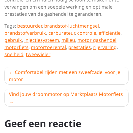
vervangen om een soepele werking en optimale
prestaties van de gashendel te garanderen.
Tags:
bestuurder
,
brandstof-luchtmengsel
,
brandstofverbruik
,
carburateur
,
controle
,
efficiëntie
,
gebruik
,
injectiesysteem
,
milieu
,
motor gashendel
,
motorfiets
,
motortoerental
,
prestaties
,
rijervaring
,
snelheid
,
tweewieler
Berichtnavigatie
Comfortabel rijden met een zweefzadel voor je
motor
Vind jouw droommotor op Marktplaats Motorfiets
Geef een reactie