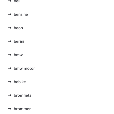
bell
benzine
beon
berini
bmw
bmw motor
bobike
bromfiets
brommer