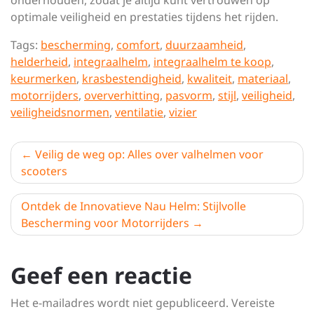
onderhouden, zodat je altijd kunt vertrouwen op
optimale veiligheid en prestaties tijdens het rijden.
Tags:
bescherming
,
comfort
,
duurzaamheid
,
helderheid
,
integraalhelm
,
integraalhelm te koop
,
keurmerken
,
krasbestendigheid
,
kwaliteit
,
materiaal
,
motorrijders
,
oververhitting
,
pasvorm
,
stijl
,
veiligheid
,
veiligheidsnormen
,
ventilatie
,
vizier
Berichtnavigatie
Veilig de weg op: Alles over valhelmen voor
scooters
Ontdek de Innovatieve Nau Helm: Stijlvolle
Bescherming voor Motorrijders
Geef een reactie
Het e-mailadres wordt niet gepubliceerd.
Vereiste