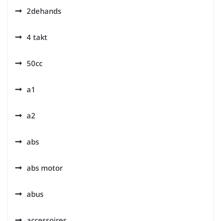
2dehands
4 takt
50cc
a1
a2
abs
abs motor
abus
accessoires