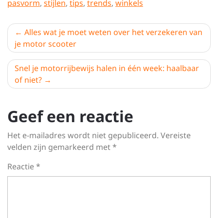
pasvorm
,
stijlen
,
tips
,
trends
,
winkels
Berichtnavigatie
Alles wat je moet weten over het verzekeren van
je motor scooter
Snel je motorrijbewijs halen in één week: haalbaar
of niet?
Geef een reactie
Het e-mailadres wordt niet gepubliceerd.
Vereiste
velden zijn gemarkeerd met
*
Reactie
*