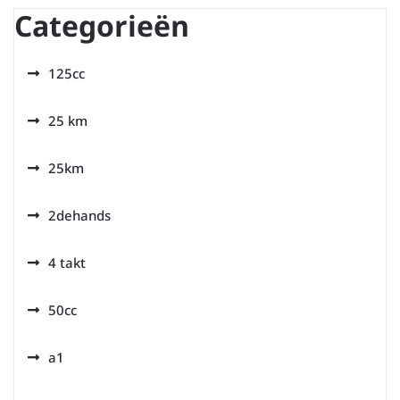
Categorieën
125cc
25 km
25km
2dehands
4 takt
50cc
a1