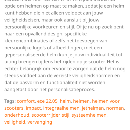
optie om helmen op maat te maken, zodat je een helm
kunt hebben die niet alleen voldoet aan jouw
veiligheidseisen, maar ook aansluit bij jouw
persoonlijke voorkeuren en stijl. Of je nu op zoek bent
naar een opvallend design, specifieke
kleurencombinaties of zelfs het toevoegen van
persoonlijke logo’s of afbeeldingen, met een
gepersonaliseerde helm kun je jouw individualiteit tot
uiting brengen tijdens het rijden op je scooter. Het is
echter belangrijk om ervoor te zorgen dat de helm nog
steeds voldoet aan de vereiste veiligheidsnormen en
dat de pasvorm en functionaliteit niet worden
aangetast door het personalisatieproces.
Tags:
comfort
,
ece 22.05
,
helm
,
helmen
,
helmen voor
scooters
,
impact
,
integraalhelmen
,
jethelmen
,
normen
,
onderhoud
,
scooterrijder
,
stijl
,
systeemhelmen
,
veiligheid
,
vervanging