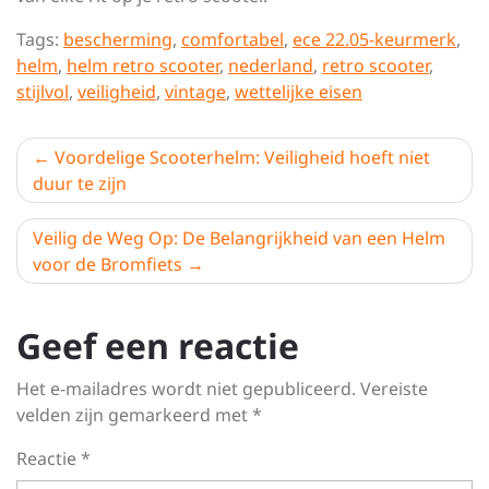
Tags:
bescherming
,
comfortabel
,
ece 22.05-keurmerk
,
helm
,
helm retro scooter
,
nederland
,
retro scooter
,
stijlvol
,
veiligheid
,
vintage
,
wettelijke eisen
Berichtnavigatie
Voordelige Scooterhelm: Veiligheid hoeft niet
duur te zijn
Veilig de Weg Op: De Belangrijkheid van een Helm
voor de Bromfiets
Geef een reactie
Het e-mailadres wordt niet gepubliceerd.
Vereiste
velden zijn gemarkeerd met
*
Reactie
*