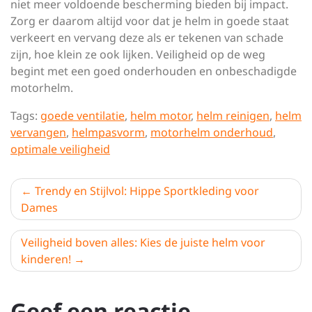
niet meer voldoende bescherming bieden bij impact.
Zorg er daarom altijd voor dat je helm in goede staat
verkeert en vervang deze als er tekenen van schade
zijn, hoe klein ze ook lijken. Veiligheid op de weg
begint met een goed onderhouden en onbeschadigde
motorhelm.
Tags:
goede ventilatie
,
helm motor
,
helm reinigen
,
helm
vervangen
,
helmpasvorm
,
motorhelm onderhoud
,
optimale veiligheid
Berichtnavigatie
Trendy en Stijlvol: Hippe Sportkleding voor
Dames
Veiligheid boven alles: Kies de juiste helm voor
kinderen!
Geef een reactie